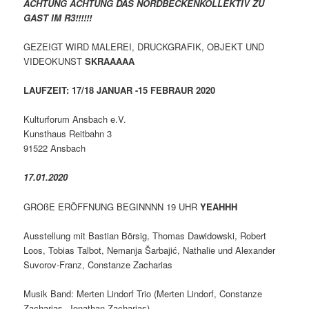
ACHTUNG ACHTUNG DAS NORDBECKENKOLLEKTIV ZU
GAST IM R3!!!!!!
GEZEIGT WIRD MALEREI, DRUCKGRAFIK, OBJEKT UND
VIDEOKUNST
SKRAAAAA
LAUFZEIT: 17/18 JANUAR -15 FEBRAUR 2020
Kulturforum Ansbach e.V.
Kunsthaus Reitbahn 3
91522 Ansbach
17.01.2020
GROßE ERÖFFNUNG BEGINNNN 19 UHR
YEAHHH
Ausstellung mit Bastian Börsig, Thomas Dawidowski, Robert
Loos, Tobias Talbot, Nemanja Šarbajić, Nathalie und Alexander
Suvorov-Franz, Constanze Zacharias
Musik Band: Merten Lindorf Trio (Merten Lindorf, Constanze
Zacharias, Jonathan Zacharias)