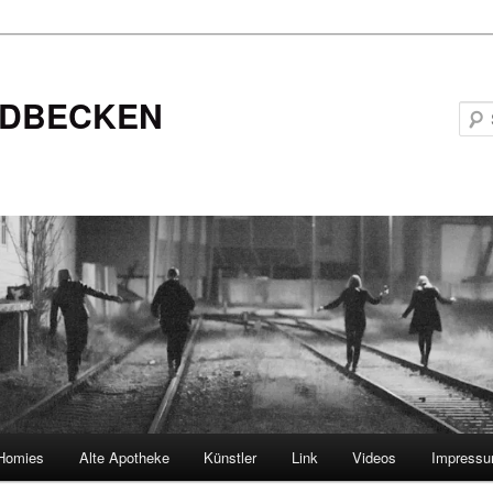
DBECKEN
Homies
Alte Apotheke
Künstler
Link
Videos
Impress