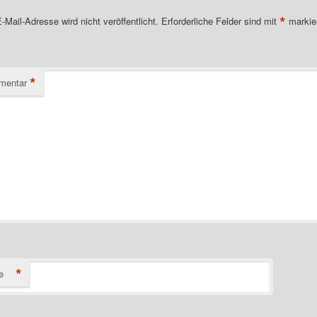
*
-Mail-Adresse wird nicht veröffentlicht.
Erforderliche Felder sind mit
markie
*
mentar
*
e