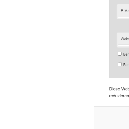
E-Ma
Webs
Ben
Ben
Diese Web
reduziere