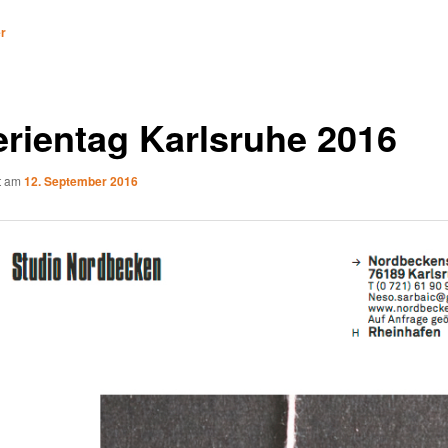
vigation
er
erientag Karlsruhe 2016
ht am
12. September 2016