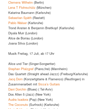
Clemens Wilhelm
(Berlin)
Lena T Flohrschütz
(München)
Katarina Baumann (Karlsruhe)
Sebastian Späth
(Rastatt)
Pablo Walser
(Karlsruhe)
Trond Ansten & Benjamin Breitkopf (Karlsruhe)
Diyala Muir (London)
Alice de Borrau (London)
Joana Silva (London)
Musik Freitag, 17 Juli, ab 17 Uhr
Alice und Tier (Singer-Songwriter)
Stephan Pfalzgraf
(Piano,frei) (Mannheim)
Das Quartett (Straight ahead Jazzz) (Freiburg/Karlsruhe)
Jacq Dorn
(Konzertgitarre & Flamenco) (Reutlingen) in
Zusammenarbeit mit
Sicca’s Guitars
Dani Dorchin
(Blues) ( Tel-Aviv)
Dos Allen 5 (Jazz) (New York)
Audra Isadora
(Pop) (New York)
The Coconuts
(Surfrock) (Karlsruhe)