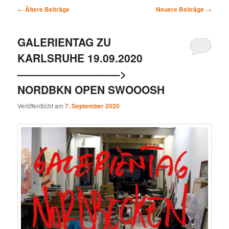
Beitragsnavigation
←
Ältere Beiträge
Neuere Beiträge
→
GALERIENTAG ZU
KARLSRUHE 19.09.2020
—————————–>
NORDBKN OPEN SWOOOSH
Veröffentlicht am
7. September 2020