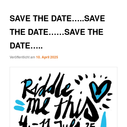
SAVE THE DATE…..SAVE
THE DATE……SAVE THE
DATE…..
Veröffentlicht am
10. April 2025