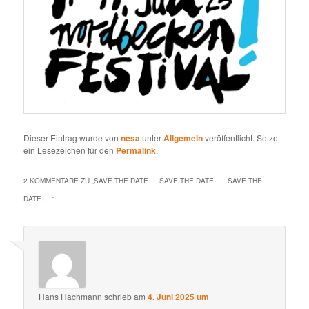
Dieser Eintrag wurde von
nesa
unter
Allgemein
veröffentlicht. Setze
ein Lesezeichen für den
Permalink
.
2 KOMMENTARE ZU „
SAVE THE DATE…..SAVE THE DATE……SAVE THE
DATE…..
“
Hans Hachmann
schrieb
am
4. Juni 2025 um